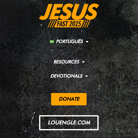
PORTUGUÊS
RESOURCES
DEVOTIONALS
DONATE
LOUENGLE.COM