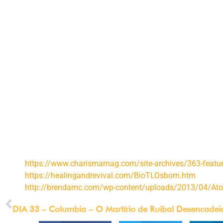
tudo o que pudermos para levarmos essa parte do Evangelho.
Seu em Cristo para a libertação de todos,
T.L. Osborn
O jejum é parte do evangelho.
Jamais deveria ter sido excluí
estamos nos unindo ao GO 2020 (go2020.world/home), um mini
durante o mês de maio.
Poderíamos acreditar que esse jejum
e maravilhas e as pessoas serão salvas em grupos de pess
acreditamos que o jejum de Jesus não foi uma anomalia, mas 
que estiverem nas trevas verão uma grande luz!
Referências:
https://www.charismamag.com/site-archives/363-feature
https://healingandrevival.com/BioTLOsborn.htm
http://brendamc.com/wp-content/uploads/2013/04/Ato
PREVIOUS