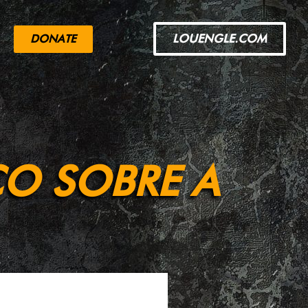
LOUENGLE.COM
DONATE
CO SOBRE A
izeram sua primeira parada na
 o que aconteceu a seguir em um