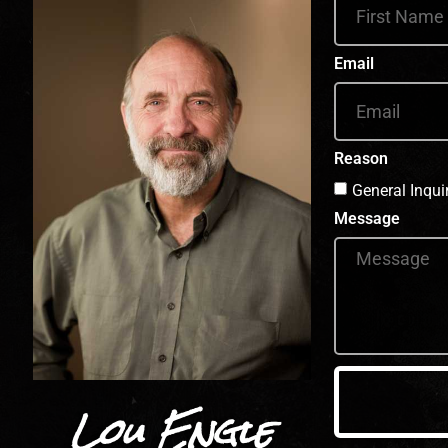
Email
Reason
General Inqui
Message
Lou Engle