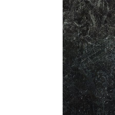
mbém estarei contigo. Eles estão
 ressuscitas os mortos; TU limpas
tigo, como estive com eles.
nha Palavra. Eu usei aqueles
ia dizer cada palavra que ele
do.
campanha que realizamos [na
agrosas resultaram. Conversões
se avivamento antes de virmos.
com JEJUM E ORAÇÃO. Faremos