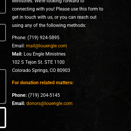
Ministries. We’re looking forward to
connecting with you! Please use this form to
get in touch with us, or you can reach out
using any of the following methods:
Phone: (719) 924-5895
Email:
mail@louengle.com
Mail:
Lou Engle Ministries
102 S Tejon St. STE 1100
Colorado Springs, CO 80903
For donation related matters:
Phone:
(719) 204-5145
Email:
donors@louengle.com