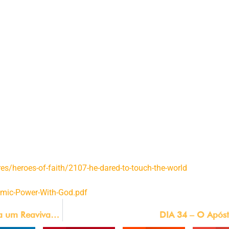
do do ministério de evangelismo.
Assim como milhares de outras
stério que mobiliza cem milhões de crentes para evangelizar 
 limpará os ares da interferência demoníaca em todo o mundo
oas não alcançadas em todo o mundo?
Esta poderia ser a marre
um protótipo. Está chegando uma geração que sairá do jejum n
s/heroes-of-faith/2107-he-dared-to-touch-the-world
mic-Power-With-God.pdf
DIA 33 – Columbia – O Martírio de Ruibal Desencadeia um Reavivamento
DIA 34 – O Apóst