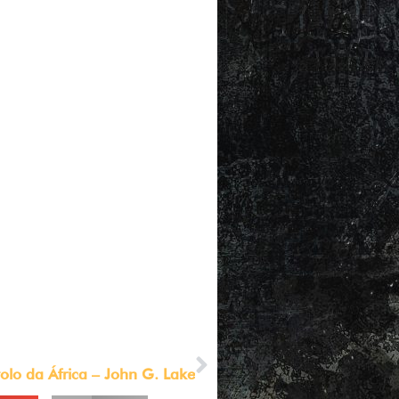
 pessoas, nesses 40 dias,
suas famílias, cidades e nações
, e que em maio surgirão sinais
ta global de Deus! Amigos,
o poder do Espírito e aqueles
NEXT
olo da África – John G. Lake