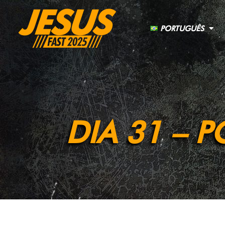
PORTUGUÊS
DIA 31 – 
Incapaz de chegar até a Índia devido a restrições financeiras
rota, Jamaica. Sua falta de fundos não foi acidental. Deus 