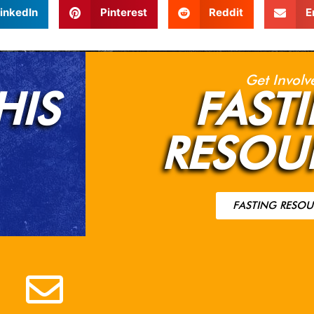
inkedIn
Pinterest
Reddit
E
Get Involv
HIS
FAST
RESOU
FASTING RESOU