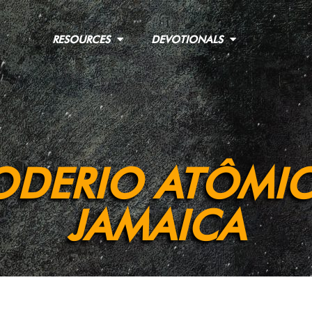
RESOURCES
DEVOTIONALS
PODERIO ATÔMI
JAMAICA
 (veja o devocional de ontem), T.L. Osborn e sua esposa Daisy f
estava orquestrando divinamente o caminho deles. Osborn conta