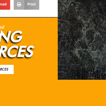
mail
Print
ed
ING
RCES
RCES