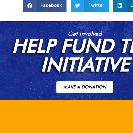
Facebook
Twitter
L
Get Involved
HELP FUND T
INITIATIVE
MAKE A DONATION